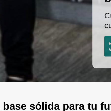
C
c
 base sólida para tu fu