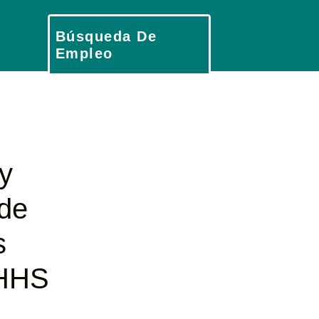
Búsqueda De
Empleo
y
de
s
CHHS