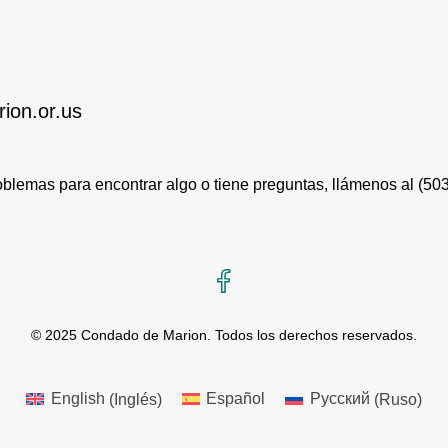
ion.or.us
roblemas para encontrar algo o tiene preguntas, llámenos al
(50
Facebook
© 2025 Condado de Marion. Todos los derechos reservados.
English
(
Inglés
)
Español
Русский
(
Ruso
)